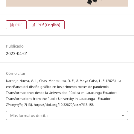
PDF
PDf (English)
Publicado
2023-04-01
Cómo citar
Naranjo Huera, V. L., Chasi Montaluisa, D. F., & Moya Caisa, L. E. (2023). La
enseñanza del diseño gráfico en los primeros meses de pandemia.
Transformaciones desde la Universidad Pública en Latacunga-Ecuador:
Transformations from the Public University in Latacunga - Ecuador.
Zincografía
,
7
(13). https://doi.org/10.32870/zcr.v7i13.158
Más formatos de cita