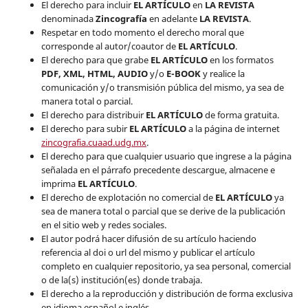
El derecho para incluir
EL ARTÍCULO
en
LA REVISTA
denominada
Zincografía
en adelante
LA REVISTA
.
Respetar en todo momento el derecho moral que
corresponde al autor/coautor de
EL ARTÍCULO
.
El derecho para que grabe
EL ARTÍCULO
en los formatos
PDF, XML, HTML, AUDIO
y/o
E-BOOK
y realice la
comunicación y/o transmisión pública del mismo, ya sea de
manera total o parcial.
El derecho para distribuir
EL ARTÍCULO
de forma gratuita.
El derecho para subir
EL ARTÍCULO
a la página de internet
zincografia.cuaad.udg.mx
.
El derecho para que cualquier usuario que ingrese a la página
señalada en el párrafo precedente descargue, almacene e
imprima
EL ARTÍCULO
.
El derecho de explotación no comercial de
EL ARTÍCULO
ya
sea de manera total o parcial que se derive de la publicación
en el sitio web y redes sociales.
El autor podrá hacer difusión de su artículo haciendo
referencia al doi o url del mismo y publicar el artículo
completo en cualquier repositorio, ya sea personal, comercial
o de la(s) institución(es) donde trabaja.
El derecho a la reproducción y distribución de forma exclusiva
en idioma español e inglés.