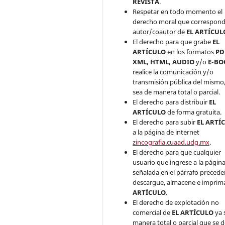
REVISTA
.
Respetar en todo momento el
derecho moral que correspond
autor/coautor de
EL ARTÍCUL
El derecho para que grabe
EL
ARTÍCULO
en los formatos
PD
XML, HTML, AUDIO
y/o
E-BO
realice la comunicación y/o
transmisión pública del mismo,
sea de manera total o parcial.
El derecho para distribuir
EL
ARTÍCULO
de forma gratuita.
El derecho para subir
EL ARTÍ
a la página de internet
zincografia.cuaad.udg.mx
.
El derecho para que cualquier
usuario que ingrese a la págin
señalada en el párrafo precede
descargue, almacene e impri
ARTÍCULO
.
El derecho de explotación no
comercial de
EL ARTÍCULO
ya 
manera total o parcial que se d