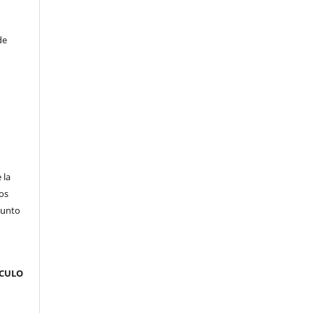
de
 la
os
junto
ÍCULO