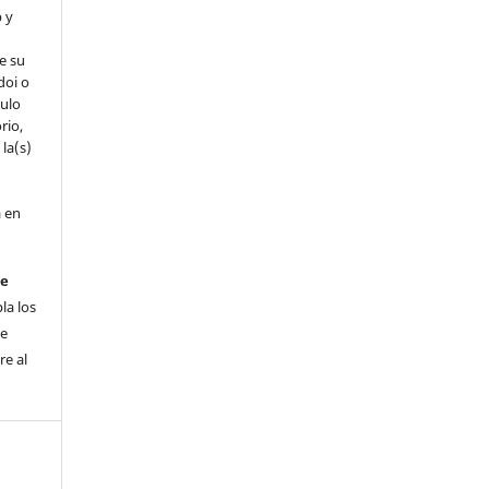
b y
e su
doi o
culo
rio,
 la(s)
a en
de
a los
de
re al