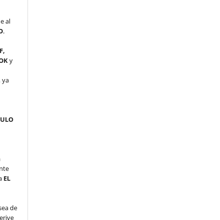
e al
O
.
F,
OK
y
 ya
CULO
a
nte
ma
EL
sea de
erive