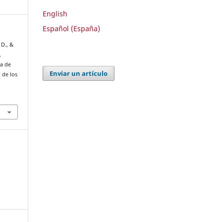
English
Español (España)
 D., &
,
ca de
Enviar un artículo
 de los