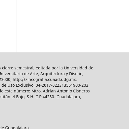
 cierre semestral, editada por la Universidad de
iversitario de Arte, Arquitectura y Diseño,
023000, http://zincografia.cuaad.udg.mx,
s de Uso Exclusivo: 04-2017-022313551900-203,
 de este número: Mtro. Adrian Antonio Cisneros
án el Bajo, S.H. C.P.44250. Guadalajara,
 de Guadalajara.