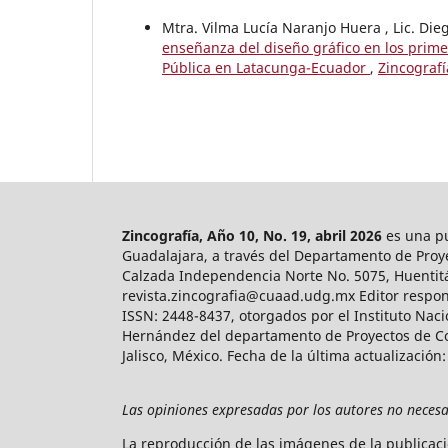
Mtra. Vilma Lucía Naranjo Huera , Lic. Di
enseñanza del diseño gráfico en los prim
Pública en Latacunga-Ecuador
,
Zincograf
Zincografía, Año 10, No. 19, abril 2026
es una pu
Guadalajara, a través del Departamento de Proye
Calzada Independencia Norte No. 5075, Huentitán 
revista.zincografia@cuaad.udg.mx Editor respon
ISSN: 2448-8437, otorgados por el Instituto Nac
Hernández del departamento de Proyectos de Co
Jalisco, México. Fecha de la última actualización:
Las opiniones expresadas por los autores no necesar
La reproducción de las imágenes de la publicaci