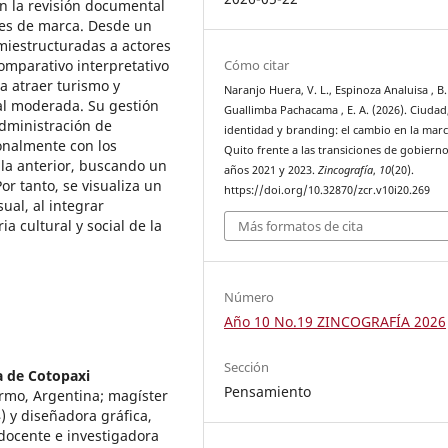
en la revisión documental
les de marca. Desde un
emiestructuradas a actores
comparativo interpretativo
Cómo citar
a atraer turismo y
Naranjo Huera, V. L., Espinoza Analuisa , B.
al moderada. Su gestión
Guallimba Pachacama , E. A. (2026). Ciudad
administración de
identidad y branding: el cambio en la mar
onalmente con los
Quito frente a las transiciones de gobierno
la anterior, buscando un
años 2021 y 2023.
Zincografía
,
10
(20).
or tanto, se visualiza un
https://doi.org/10.32870/zcr.v10i20.269
ual, al integrar
 cultural y social de la
Más formatos de cita
Número
Año 10 No.19 ZINCOGRAFÍA 2026
Sección
a de Cotopaxi
Pensamiento
rmo, Argentina; magíster
 y diseñadora gráfica,
 docente e investigadora