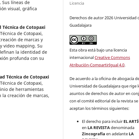
. Sus líneas de
Licencia
ón visual, gráfica
Derechos de autor 2026 Universidad 
Guadalajara
 Técnica de Cotopaxi
 Técnica de Cotopaxi,
 creación de marcas y
 y video mapping. Su
Esta obra está bajo una licencia
definan la identidad de
internacional
Creative Commons
xión profunda con su
Atribución-CompartirIgual 4.0
.
ad Técnica de Cotopaxi
De acuerdo a la oficina de abogacía de
 Técnica de Cotopaxi,
Universidad de Guadalajara que rige l
inio de herramientas
asuntos de derechos de autor en con
en la creación de marcas,
con el comité editorial de la revista se
aceptan los términos siguientes:
El derecho para incluir
EL ART
en
LA REVISTA
denominada
Zincografía
en adelante
LA