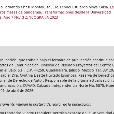
ego Fernando Chasi Montaluisa , Lic. Leonel Estuardo Moya Caisa,
La
eros meses de pandemia. Transformaciones desde la Universidad
ía: Año 7 No.13 ZINCOGRAFÍA 2023
blicación que trabaja bajo el formato de publicación continua con
ctos de Comunicación, División de Diseño y Proyectos del Centro Un
el Bajo, S.H., C.P. 44250. Guadalajara, Jalisco, México, Tel. 3312
sable: Dra. Cynthia Lizette Hurtado Espinosa, Reserva de Derecho
ional de Derecho de Autor. Responsable de la última actualización
municación, CUAAD, Calzada Independencia Norte No. 5075, Huentit
 01 de abril de 2026.
iamente reflejan la postura del editor de la publicación.
ón (portadas y logos) requiere permiso expreso de la Universidad